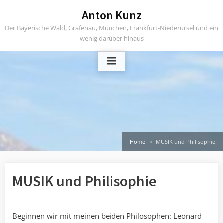
Skip
Anton Kunz
to
Der Bayerische Wald, Grafenau, München, Frankfurt-Niederursel und ein
content
wenig darüber hinaus
Home
MUSIK und Philisophie
MUSIK und Philisophie
Beginnen wir mit meinen beiden Philosophen: Leonard